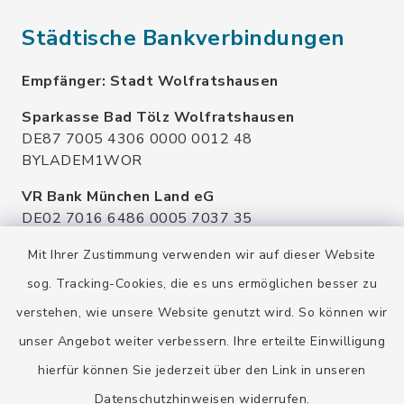
Städtische Bankverbindungen
Empfänger: Stadt Wolfratshausen
Sparkasse Bad Tölz Wolfratshausen
DE87 7005 4306 0000 0012 48
BYLADEM1WOR
VR Bank München Land eG
DE02 7016 6486 0005 7037 35
GENODEF1OHC
Mit Ihrer Zustimmung verwenden wir auf dieser Website
Raiffeisenbank Isar Loisachtal eG
sog. Tracking-Cookies, die es uns ermöglichen besser zu
DE92 7016 9543 0001 0005 00
verstehen, wie unsere Website genutzt wird. So können wir
GENODEF1HHS
unser Angebot weiter verbessern. Ihre erteilte Einwilligung
HypoVereinsbank
hierfür können Sie jederzeit über den Link in unseren
DE20 7002 0270 3630 1010 09
HYVEDEMMXXX
Datenschutzhinweisen
widerrufen.