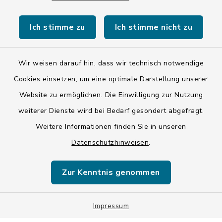
Ich stimme zu
Ich stimme nicht zu
Wir weisen darauf hin, dass wir technisch notwendige
Kontakt
Cookies einsetzen, um eine optimale Darstellung unserer
Website zu ermöglichen. Die Einwilligung zur Nutzung
Barrierefreiheit
weiterer Dienste wird bei Bedarf gesondert abgefragt.
Weitere Informationen finden Sie in unseren
Datenschutz
Datenschutzhinweisen
.
Impressum
Zur Kenntnis genommen
ISIS 12
Sitemap
Impressum