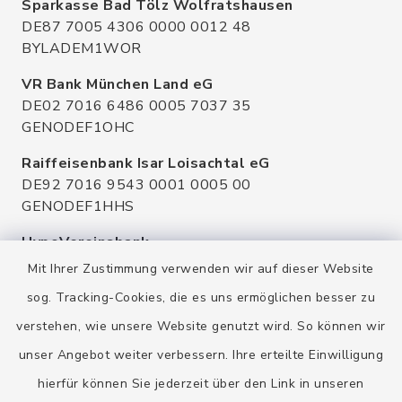
Sparkasse Bad Tölz Wolfratshausen
DE87 7005 4306 0000 0012 48
BYLADEM1WOR
VR Bank München Land eG
DE02 7016 6486 0005 7037 35
GENODEF1OHC
Raiffeisenbank Isar Loisachtal eG
DE92 7016 9543 0001 0005 00
GENODEF1HHS
HypoVereinsbank
DE20 7002 0270 3630 1010 09
Mit Ihrer Zustimmung verwenden wir auf dieser Website
HYVEDEMMXXX
sog. Tracking-Cookies, die es uns ermöglichen besser zu
verstehen, wie unsere Website genutzt wird. So können wir
unser Angebot weiter verbessern. Ihre erteilte Einwilligung
hierfür können Sie jederzeit über den Link in unseren