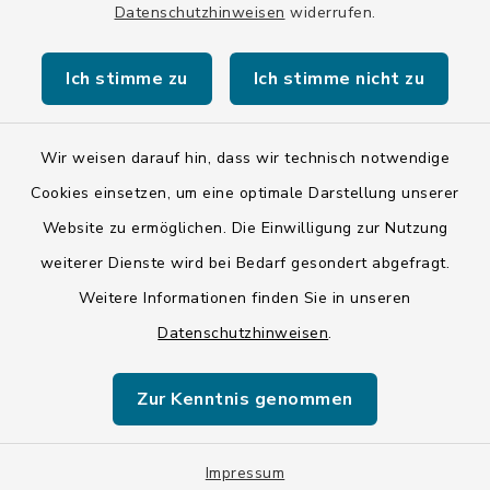
Datenschutzhinweisen
widerrufen.
Kontakt
Ich stimme zu
Ich stimme nicht zu
Barrierefreiheit
Datenschutz
Wir weisen darauf hin, dass wir technisch notwendige
Cookies einsetzen, um eine optimale Darstellung unserer
Impressum
Website zu ermöglichen. Die Einwilligung zur Nutzung
ISIS 12
weiterer Dienste wird bei Bedarf gesondert abgefragt.
Weitere Informationen finden Sie in unseren
Sitemap
Datenschutzhinweisen
.
Cookie-Einstellungen
Zur Kenntnis genommen
Impressum