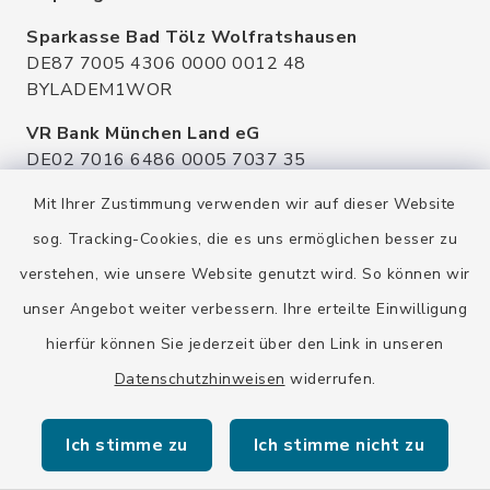
Sparkasse Bad Tölz Wolfratshausen
DE87 7005 4306 0000 0012 48
BYLADEM1WOR
VR Bank München Land eG
DE02 7016 6486 0005 7037 35
GENODEF1OHC
Mit Ihrer Zustimmung verwenden wir auf dieser Website
Raiffeisenbank Isar Loisachtal eG
sog. Tracking-Cookies, die es uns ermöglichen besser zu
DE92 7016 9543 0001 0005 00
verstehen, wie unsere Website genutzt wird. So können wir
GENODEF1HHS
unser Angebot weiter verbessern. Ihre erteilte Einwilligung
HypoVereinsbank
hierfür können Sie jederzeit über den Link in unseren
DE20 7002 0270 3630 1010 09
HYVEDEMMXXX
Datenschutzhinweisen
widerrufen.
Ich stimme zu
Ich stimme nicht zu