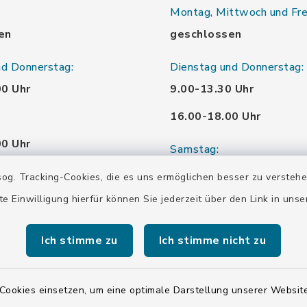
Montag, Mittwoch und Fre
en
geschlossen
nd Donnerstag:
Dienstag und Donnerstag:
00 Uhr
9.00-13.30 Uhr
16.00-18.00 Uhr
00 Uhr
Samstag:
00 Uhr
10.00-12.00 Uhr
og. Tracking-Cookies, die es uns ermöglichen besser zu versteh
te Einwilligung hierfür können Sie jederzeit über den Link in uns
00 Uhr
Ich stimme zu
Ich stimme nicht zu
00 Uhr
Cookies einsetzen, um eine optimale Darstellung unserer Website