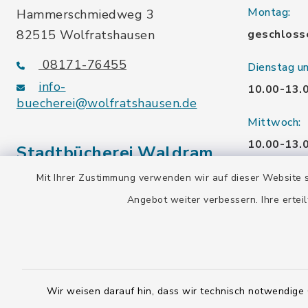
Montag:
Hammerschmiedweg 3
82515 Wolfratshausen
geschloss
08171-76455
Dienstag u
info-
10.00-13.
buecherei@wolfratshausen.de
Mittwoch:
10.00-13.
Stadtbücherei Waldram
15.00-19.
Mit Ihrer Zustimmung verwenden wir auf dieser Website s
Kardinal-Wendel-Str. 96
Angebot weiter verbessern. Ihre erteil
Freitag:
82515 Wolfratshausen
10.00-18.
08171-216677
info-
Samstag:
buecherei@wolfratshausen.de
10.00-12.
Wir weisen darauf hin, dass wir technisch notwendige 