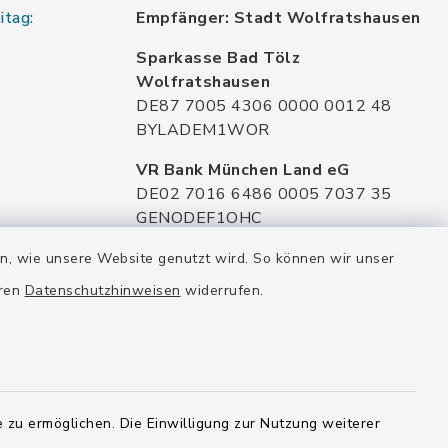
itag:
Empfänger: Stadt Wolfratshausen
Sparkasse Bad Tölz
Wolfratshausen
DE87 7005 4306 0000 0012 48
BYLADEM1WOR
VR Bank München Land eG
DE02 7016 6486 0005 7037 35
GENODEF1OHC
Raiffeisenbank Isar Loisachtal eG
en, wie unsere Website genutzt wird. So können wir unser
DE92 7016 9543 0001 0005 00
eren
Datenschutzhinweisen
widerrufen.
GENODEF1HHS
HypoVereinsbank
DE20 7002 0270 3630 1010 09
HYVEDEMMXXX
 zu ermöglichen. Die Einwilligung zur Nutzung weiterer