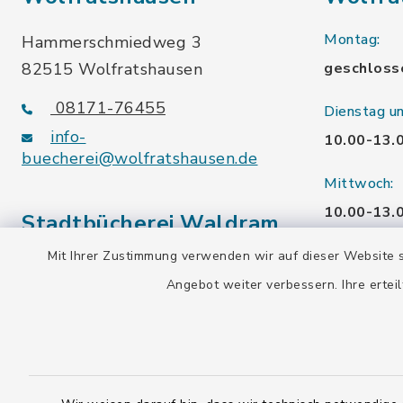
Montag:
Hammerschmiedweg 3
82515 Wolfratshausen
geschloss
08171-76455
Dienstag u
info-
10.00-13.
buecherei@wolfratshausen.de
Mittwoch:
10.00-13.
Stadtbücherei Waldram
15.00-19.
Mit Ihrer Zustimmung verwenden wir auf dieser Website s
Kardinal-Wendel-Str. 96
Angebot weiter verbessern. Ihre erteil
Freitag:
82515 Wolfratshausen
10.00-18.
08171-216677
info-
Samstag:
buecherei@wolfratshausen.de
10.00-12.