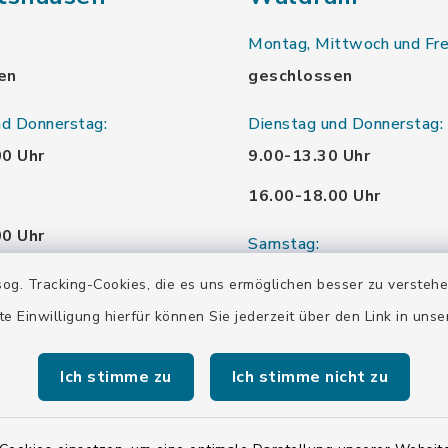
Montag, Mittwoch und Fre
en
geschlossen
nd Donnerstag:
Dienstag und Donnerstag:
00 Uhr
9.00-13.30 Uhr
16.00-18.00 Uhr
00 Uhr
Samstag:
00 Uhr
10.00-12.00 Uhr
og. Tracking-Cookies, die es uns ermöglichen besser zu versteh
te Einwilligung hierfür können Sie jederzeit über den Link in uns
00 Uhr
Ich stimme zu
Ich stimme nicht zu
00 Uhr