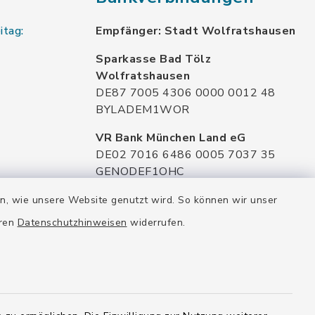
itag:
Empfänger: Stadt Wolfratshausen
Sparkasse Bad Tölz
Wolfratshausen
DE87 7005 4306 0000 0012 48
BYLADEM1WOR
VR Bank München Land eG
DE02 7016 6486 0005 7037 35
GENODEF1OHC
Raiffeisenbank Isar Loisachtal eG
en, wie unsere Website genutzt wird. So können wir unser
DE92 7016 9543 0001 0005 00
eren
Datenschutzhinweisen
widerrufen.
GENODEF1HHS
HypoVereinsbank
DE20 7002 0270 3630 1010 09
HYVEDEMMXXX