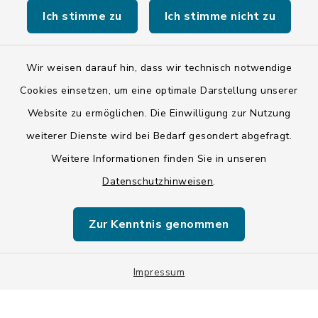
Ich stimme zu
Ich stimme nicht zu
Wir weisen darauf hin, dass wir technisch notwendige
Kontakt
Cookies einsetzen, um eine optimale Darstellung unserer
Website zu ermöglichen. Die Einwilligung zur Nutzung
Barrierefreiheit
weiterer Dienste wird bei Bedarf gesondert abgefragt.
Weitere Informationen finden Sie in unseren
Datenschutz
Datenschutzhinweisen
.
Impressum
Zur Kenntnis genommen
ISIS 12
Sitemap
Impressum
Cookie-Einstellungen