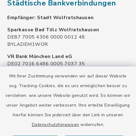
Städtische Bankverbindungen
Empfänger: Stadt Wolfratshausen
Sparkasse Bad Tölz Wolfratshausen
DE87 7005 4306 0000 0012 48
BYLADEM1WOR
VR Bank München Land eG
DE02 7016 6486 0005 7037 35
GENODEF1OHC
Mit Ihrer Zustimmung verwenden wir auf dieser Website
Raiffeisenbank Isar Loisachtal eG
sog. Tracking-Cookies, die es uns ermöglichen besser zu
DE92 7016 9543 0001 0005 00
verstehen, wie unsere Website genutzt wird. So können wir
GENODEF1HHS
unser Angebot weiter verbessern. Ihre erteilte Einwilligung
HypoVereinsbank
hierfür können Sie jederzeit über den Link in unseren
DE20 7002 0270 3630 1010 09
HYVEDEMMXXX
Datenschutzhinweisen
widerrufen.