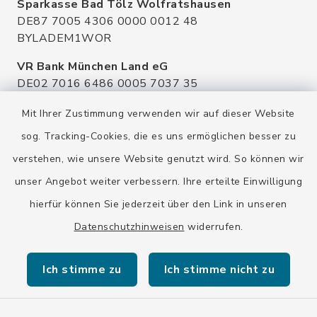
Sparkasse Bad Tölz Wolfratshausen
DE87 7005 4306 0000 0012 48
BYLADEM1WOR
VR Bank München Land eG
DE02 7016 6486 0005 7037 35
GENODEF1OHC
Mit Ihrer Zustimmung verwenden wir auf dieser Website
Raiffeisenbank Isar Loisachtal eG
sog. Tracking-Cookies, die es uns ermöglichen besser zu
DE92 7016 9543 0001 0005 00
verstehen, wie unsere Website genutzt wird. So können wir
GENODEF1HHS
unser Angebot weiter verbessern. Ihre erteilte Einwilligung
HypoVereinsbank
hierfür können Sie jederzeit über den Link in unseren
DE20 7002 0270 3630 1010 09
HYVEDEMMXXX
Datenschutzhinweisen
widerrufen.
Ich stimme zu
Ich stimme nicht zu