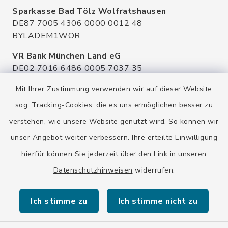
Sparkasse Bad Tölz Wolfratshausen
DE87 7005 4306 0000 0012 48
BYLADEM1WOR
VR Bank München Land eG
DE02 7016 6486 0005 7037 35
GENODEF1OHC
Mit Ihrer Zustimmung verwenden wir auf dieser Website
Raiffeisenbank Isar Loisachtal eG
sog. Tracking-Cookies, die es uns ermöglichen besser zu
DE92 7016 9543 0001 0005 00
verstehen, wie unsere Website genutzt wird. So können wir
GENODEF1HHS
unser Angebot weiter verbessern. Ihre erteilte Einwilligung
HypoVereinsbank
hierfür können Sie jederzeit über den Link in unseren
DE20 7002 0270 3630 1010 09
HYVEDEMMXXX
Datenschutzhinweisen
widerrufen.
Ich stimme zu
Ich stimme nicht zu