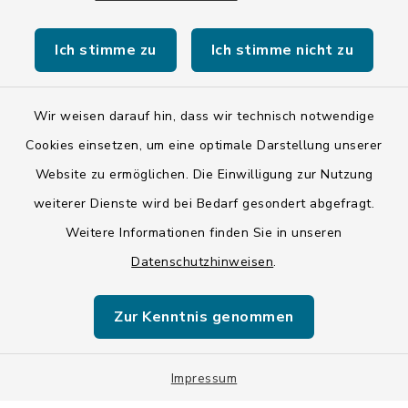
Ich stimme zu
Ich stimme nicht zu
Wir weisen darauf hin, dass wir technisch notwendige
Kontakt
Cookies einsetzen, um eine optimale Darstellung unserer
Website zu ermöglichen. Die Einwilligung zur Nutzung
Barrierefreiheit
weiterer Dienste wird bei Bedarf gesondert abgefragt.
Weitere Informationen finden Sie in unseren
Datenschutz
Datenschutzhinweisen
.
Impressum
Zur Kenntnis genommen
ISIS 12
Sitemap
Impressum