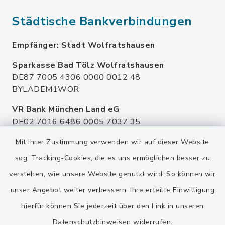
Städtische Bankverbindungen
Empfänger: Stadt Wolfratshausen
Sparkasse Bad Tölz Wolfratshausen
DE87 7005 4306 0000 0012 48
BYLADEM1WOR
VR Bank München Land eG
DE02 7016 6486 0005 7037 35
GENODEF1OHC
Mit Ihrer Zustimmung verwenden wir auf dieser Website
Raiffeisenbank Isar Loisachtal eG
sog. Tracking-Cookies, die es uns ermöglichen besser zu
DE92 7016 9543 0001 0005 00
verstehen, wie unsere Website genutzt wird. So können wir
GENODEF1HHS
unser Angebot weiter verbessern. Ihre erteilte Einwilligung
HypoVereinsbank
hierfür können Sie jederzeit über den Link in unseren
DE20 7002 0270 3630 1010 09
HYVEDEMMXXX
Datenschutzhinweisen
widerrufen.