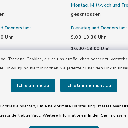
Montag, Mittwoch und Fre
en
geschlossen
nd Donnerstag:
Dienstag und Donnerstag:
00 Uhr
9.00-13.30 Uhr
16.00-18.00 Uhr
og. Tracking-Cookies, die es uns ermöglichen besser zu versteh
00 Uhr
Samstag:
te Einwilligung hierfür können Sie jederzeit über den Link in uns
00 Uhr
10.00-12.00 Uhr
Ich stimme zu
Ich stimme nicht zu
00 Uhr
Cookies einsetzen, um eine optimale Darstellung unserer Website
 gesondert abgefragt. Weitere Informationen finden Sie in unser
00 Uhr