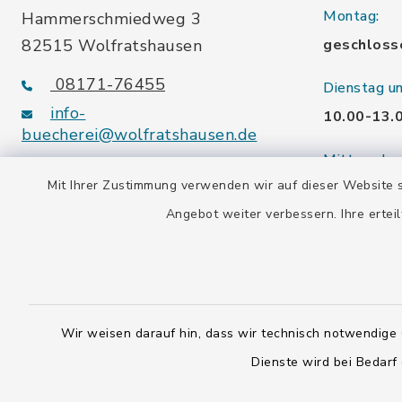
Montag:
Hammerschmiedweg 3
82515 Wolfratshausen
geschloss
08171-76455
Dienstag u
info-
10.00-13.
buecherei@wolfratshausen.de
Mittwoch:
Mit Ihrer Zustimmung verwenden wir auf dieser Website s
10.00-13.
Stadtbücherei Waldram
Angebot weiter verbessern. Ihre erteil
15.00-19.
Kardinal-Wendel-Str. 96
Freitag:
82515 Wolfratshausen
10.00-18.
08171-216677
Wir weisen darauf hin, dass wir technisch notwendige 
info-
Samstag:
buecherei@wolfratshausen.de
Dienste wird bei Bedarf
10.00-12.