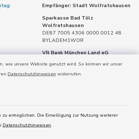
itag:
Empfänger: Stadt Wolfratshausen
Sparkasse Bad Tölz
Wolfratshausen
DE87 7005 4306 0000 0012 48
BYLADEM1WOR
VR Bank München Land eG
DE02 7016 6486 0005 7037 35
en, wie unsere Website genutzt wird. So können wir unser
GENODEF1OHC
eren
Datenschutzhinweisen
widerrufen.
Raiffeisenbank Isar Loisachtal eG
DE92 7016 9543 0001 0005 00
GENODEF1HHS
HypoVereinsbank
DE20 7002 0270 3630 1010 09
 zu ermöglichen. Die Einwilligung zur Nutzung weiterer
HYVEDEMMXXX
en
Datenschutzhinweisen
.