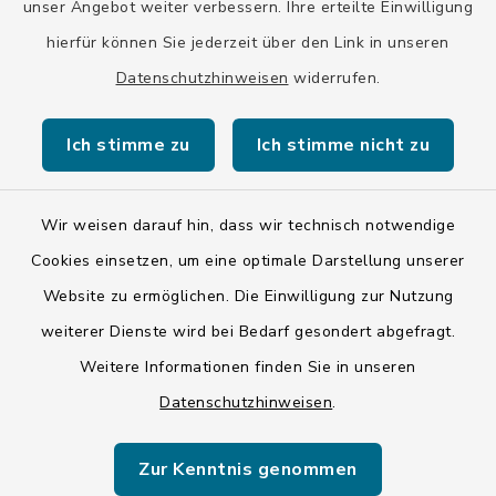
unser Angebot weiter verbessern. Ihre erteilte Einwilligung
hierfür können Sie jederzeit über den Link in unseren
Datenschutzhinweisen
widerrufen.
Kontakt
Ich stimme zu
Ich stimme nicht zu
Barrierefreiheit
Datenschutz
Wir weisen darauf hin, dass wir technisch notwendige
Cookies einsetzen, um eine optimale Darstellung unserer
Impressum
Website zu ermöglichen. Die Einwilligung zur Nutzung
ISIS 12
weiterer Dienste wird bei Bedarf gesondert abgefragt.
Weitere Informationen finden Sie in unseren
Sitemap
Datenschutzhinweisen
.
Cookie-Einstellungen
Zur Kenntnis genommen