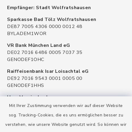
Empfänger: Stadt Wolfratshausen
Sparkasse Bad Tölz Wolfratshausen
DE87 7005 4306 0000 0012 48
BYLADEM1WOR
VR Bank München Land eG
DE02 7016 6486 0005 7037 35
GENODEF1OHC
Raiffeisenbank Isar Loisachtal eG
DE92 7016 9543 0001 0005 00
GENODEF1HHS
HypoVereinsbank
DE20 7002 0270 3630 1010 09
Mit Ihrer Zustimmung verwenden wir auf dieser Website
HYVEDEMMXXX
sog. Tracking-Cookies, die es uns ermöglichen besser zu
verstehen, wie unsere Website genutzt wird. So können wir