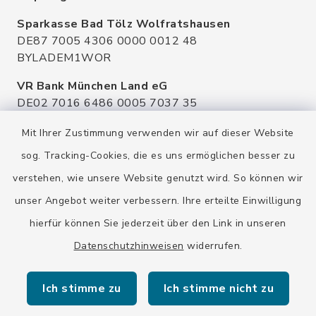
Sparkasse Bad Tölz Wolfratshausen
DE87 7005 4306 0000 0012 48
BYLADEM1WOR
VR Bank München Land eG
DE02 7016 6486 0005 7037 35
GENODEF1OHC
Mit Ihrer Zustimmung verwenden wir auf dieser Website
Raiffeisenbank Isar Loisachtal eG
sog. Tracking-Cookies, die es uns ermöglichen besser zu
DE92 7016 9543 0001 0005 00
verstehen, wie unsere Website genutzt wird. So können wir
GENODEF1HHS
unser Angebot weiter verbessern. Ihre erteilte Einwilligung
HypoVereinsbank
hierfür können Sie jederzeit über den Link in unseren
DE20 7002 0270 3630 1010 09
HYVEDEMMXXX
Datenschutzhinweisen
widerrufen.
Ich stimme zu
Ich stimme nicht zu