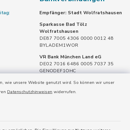
itag:
Empfänger: Stadt Wolfratshausen
Sparkasse Bad Tölz
Wolfratshausen
DE87 7005 4306 0000 0012 48
BYLADEM1WOR
VR Bank München Land eG
DE02 7016 6486 0005 7037 35
GENODEF1OHC
Raiffeisenbank Isar Loisachtal eG
en, wie unsere Website genutzt wird. So können wir unser
DE92 7016 9543 0001 0005 00
eren
Datenschutzhinweisen
widerrufen.
GENODEF1HHS
HypoVereinsbank
DE20 7002 0270 3630 1010 09
HYVEDEMMXXX