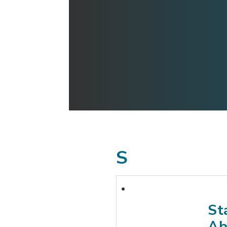
S
St
Ab