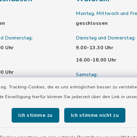
Montag, Mittwoch und Fre
en
geschlossen
nd Donnerstag:
Dienstag und Donnerstag:
00 Uhr
9.00-13.30 Uhr
16.00-18.00 Uhr
00 Uhr
Samstag:
00 Uhr
10.00-12.00 Uhr
og. Tracking-Cookies, die es uns ermöglichen besser zu versteh
te Einwilligung hierfür können Sie jederzeit über den Link in uns
00 Uhr
Ich stimme zu
Ich stimme nicht zu
00 Uhr