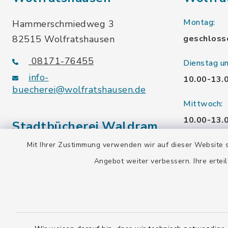
Montag:
Hammerschmiedweg 3
82515 Wolfratshausen
geschloss
08171-76455
Dienstag u
info-
10.00-13.
buecherei@wolfratshausen.de
Mittwoch:
10.00-13.
Stadtbücherei Waldram
15.00-19.
Mit Ihrer Zustimmung verwenden wir auf dieser Website s
Kardinal-Wendel-Str. 96
Angebot weiter verbessern. Ihre erteil
Freitag:
82515 Wolfratshausen
10.00-18.
08171-216677
info-
Samstag:
buecherei@wolfratshausen.de
10.00-12.