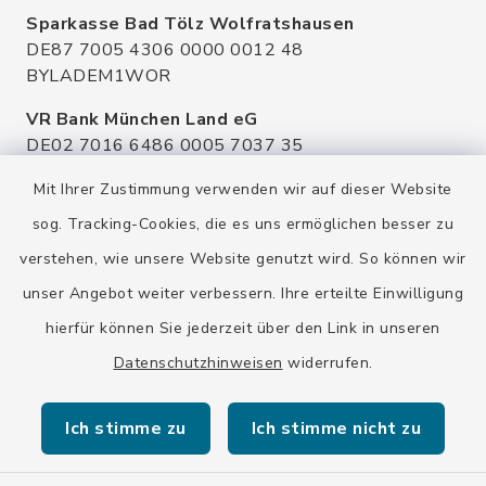
Sparkasse Bad Tölz Wolfratshausen
DE87 7005 4306 0000 0012 48
BYLADEM1WOR
VR Bank München Land eG
DE02 7016 6486 0005 7037 35
GENODEF1OHC
Mit Ihrer Zustimmung verwenden wir auf dieser Website
Raiffeisenbank Isar Loisachtal eG
sog. Tracking-Cookies, die es uns ermöglichen besser zu
DE92 7016 9543 0001 0005 00
verstehen, wie unsere Website genutzt wird. So können wir
GENODEF1HHS
unser Angebot weiter verbessern. Ihre erteilte Einwilligung
HypoVereinsbank
hierfür können Sie jederzeit über den Link in unseren
DE20 7002 0270 3630 1010 09
HYVEDEMMXXX
Datenschutzhinweisen
widerrufen.
Ich stimme zu
Ich stimme nicht zu