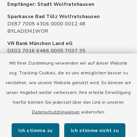
Empfänger: Stadt Wolfratshausen
Sparkasse Bad Tölz Wolfratshausen
DE87 7005 4306 0000 0012 48
BYLADEM1WOR
VR Bank München Land eG
DE02 7016 6486 0005 7037 35
GENODEF1OHC
Mit Ihrer Zustimmung verwenden wir auf dieser Website
Raiffeisenbank Isar Loisachtal eG
sog. Tracking-Cookies, die es uns ermöglichen besser zu
DE92 7016 9543 0001 0005 00
verstehen, wie unsere Website genutzt wird. So können wir
GENODEF1HHS
unser Angebot weiter verbessern. Ihre erteilte Einwilligung
HypoVereinsbank
hierfür können Sie jederzeit über den Link in unseren
DE20 7002 0270 3630 1010 09
HYVEDEMMXXX
Datenschutzhinweisen
widerrufen.
Ich stimme zu
Ich stimme nicht zu