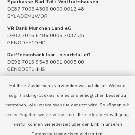
Sparkasse Bad Tölz Wolfratshausen
DE87 7005 4306 0000 0012 48
BYLADEM1WOR
VR Bank München Land eG
DE02 7016 6486 0005 7037 35
GENODEF1OHC
Raiffeisenbank Isar Loisachtal eG
DE92 7016 9543 0001 0005 00
GENODEF1HHS
HypoVereinsbank
Mit Ihrer Zustimmung verwenden wir auf dieser Website
DE20 7002 0270 3630 1010 09
HYVEDEMMXXX
sog. Tracking-Cookies, die es uns ermöglichen besser zu
verstehen, wie unsere Website genutzt wird. So können wir
unser Angebot weiter verbessern. Ihre erteilte Einwilligung
hierfür können Sie jederzeit über den Link in unseren
Datenschutzhinweisen
widerrufen.