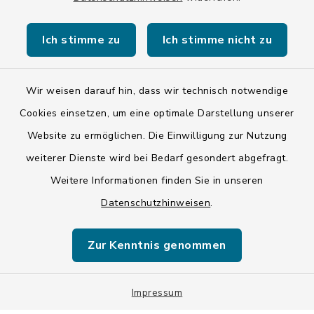
Kontakt
Ich stimme zu
Ich stimme nicht zu
Barrierefreiheit
Wir weisen darauf hin, dass wir technisch notwendige
Datenschutz
Cookies einsetzen, um eine optimale Darstellung unserer
Impressum
Website zu ermöglichen. Die Einwilligung zur Nutzung
weiterer Dienste wird bei Bedarf gesondert abgefragt.
ISIS 12
Weitere Informationen finden Sie in unseren
Datenschutzhinweisen
.
Sitemap
Cookie-Einstellungen
Zur Kenntnis genommen
Impressum