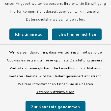
unser Angebot weiter verbessern. Ihre erteilte Einwilligung
hierfür können Sie jederzeit über den Link in unseren
Datenschutzhinweisen
widerrufen.
Kontakt
Ich stimme zu
Ich stimme nicht zu
Barrierefreiheit
Datenschutz
Wir weisen darauf hin, dass wir technisch notwendige
Cookies einsetzen, um eine optimale Darstellung unserer
Impressum
Website zu ermöglichen. Die Einwilligung zur Nutzung
ISIS 12
weiterer Dienste wird bei Bedarf gesondert abgefragt.
Weitere Informationen finden Sie in unseren
Sitemap
Datenschutzhinweisen
.
Cookie-Einstellungen
Zur Kenntnis genommen