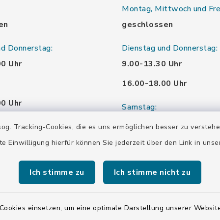
Montag, Mittwoch und Fre
en
geschlossen
nd Donnerstag:
Dienstag und Donnerstag:
00 Uhr
9.00-13.30 Uhr
16.00-18.00 Uhr
00 Uhr
Samstag:
00 Uhr
10.00-12.00 Uhr
og. Tracking-Cookies, die es uns ermöglichen besser zu versteh
te Einwilligung hierfür können Sie jederzeit über den Link in uns
00 Uhr
Ich stimme zu
Ich stimme nicht zu
00 Uhr
Cookies einsetzen, um eine optimale Darstellung unserer Website