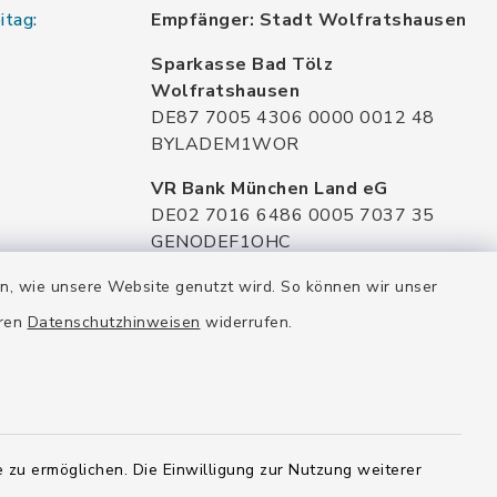
itag:
Empfänger: Stadt Wolfratshausen
Sparkasse Bad Tölz
Wolfratshausen
DE87 7005 4306 0000 0012 48
BYLADEM1WOR
VR Bank München Land eG
DE02 7016 6486 0005 7037 35
GENODEF1OHC
Raiffeisenbank Isar Loisachtal eG
en, wie unsere Website genutzt wird. So können wir unser
DE92 7016 9543 0001 0005 00
eren
Datenschutzhinweisen
widerrufen.
GENODEF1HHS
HypoVereinsbank
DE20 7002 0270 3630 1010 09
HYVEDEMMXXX
 zu ermöglichen. Die Einwilligung zur Nutzung weiterer