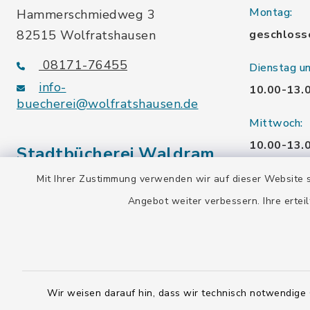
Montag:
Hammerschmiedweg 3
82515 Wolfratshausen
geschloss
08171-76455
Dienstag u
info-
10.00-13.
buecherei@wolfratshausen.de
Mittwoch:
10.00-13.
Stadtbücherei Waldram
15.00-19.
Mit Ihrer Zustimmung verwenden wir auf dieser Website s
Kardinal-Wendel-Str. 96
Angebot weiter verbessern. Ihre erteil
Freitag:
82515 Wolfratshausen
10.00-18.
08171-216677
info-
Samstag:
buecherei@wolfratshausen.de
10.00-12.
Wir weisen darauf hin, dass wir technisch notwendige 