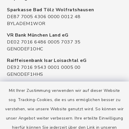
Sparkasse Bad Tölz Wolfratshausen
DE87 7005 4306 0000 0012 48
BYLADEM1WOR
VR Bank München Land eG
DE02 7016 6486 0005 7037 35
GENODEF1OHC
Raiffeisenbank Isar Loisachtal eG
DE92 7016 9543 0001 0005 00
GENODEF1HHS
HypoVereinsbank
Mit Ihrer Zustimmung verwenden wir auf dieser Website
DE20 7002 0270 3630 1010 09
HYVEDEMMXXX
sog. Tracking-Cookies, die es uns ermöglichen besser zu
verstehen, wie unsere Website genutzt wird. So können wir
unser Angebot weiter verbessern. Ihre erteilte Einwilligung
hierfür können Sie jederzeit über den Link in unseren