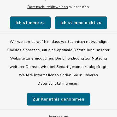
Datenschutzhinweisen
widerrufen.
Kontakt
Ich stimme zu
Ich stimme nicht zu
Barrierefreiheit
Wir weisen darauf hin, dass wir technisch notwendige
Datenschutz
Cookies einsetzen, um eine optimale Darstellung unserer
Impressum
Website zu ermöglichen. Die Einwilligung zur Nutzung
weiterer Dienste wird bei Bedarf gesondert abgefragt.
ISIS 12
Weitere Informationen finden Sie in unseren
Sitemap
Datenschutzhinweisen
.
Cookie-Einstellungen
Zur Kenntnis genommen
Impressum