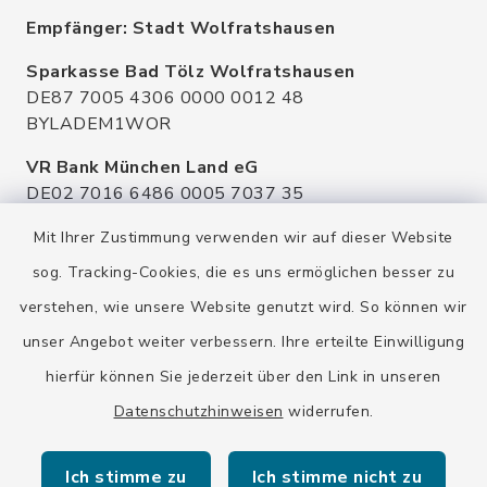
Empfänger: Stadt Wolfratshausen
Sparkasse Bad Tölz Wolfratshausen
DE87 7005 4306 0000 0012 48
BYLADEM1WOR
VR Bank München Land eG
DE02 7016 6486 0005 7037 35
GENODEF1OHC
Mit Ihrer Zustimmung verwenden wir auf dieser Website
Raiffeisenbank Isar Loisachtal eG
sog. Tracking-Cookies, die es uns ermöglichen besser zu
DE92 7016 9543 0001 0005 00
verstehen, wie unsere Website genutzt wird. So können wir
GENODEF1HHS
unser Angebot weiter verbessern. Ihre erteilte Einwilligung
HypoVereinsbank
hierfür können Sie jederzeit über den Link in unseren
DE20 7002 0270 3630 1010 09
HYVEDEMMXXX
Datenschutzhinweisen
widerrufen.
Ich stimme zu
Ich stimme nicht zu