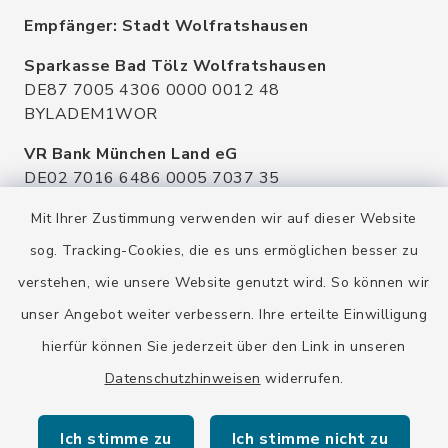
Empfänger: Stadt Wolfratshausen
Sparkasse Bad Tölz Wolfratshausen
DE87 7005 4306 0000 0012 48
BYLADEM1WOR
VR Bank München Land eG
DE02 7016 6486 0005 7037 35
GENODEF1OHC
Mit Ihrer Zustimmung verwenden wir auf dieser Website
Raiffeisenbank Isar Loisachtal eG
sog. Tracking-Cookies, die es uns ermöglichen besser zu
DE92 7016 9543 0001 0005 00
verstehen, wie unsere Website genutzt wird. So können wir
GENODEF1HHS
unser Angebot weiter verbessern. Ihre erteilte Einwilligung
HypoVereinsbank
hierfür können Sie jederzeit über den Link in unseren
DE20 7002 0270 3630 1010 09
HYVEDEMMXXX
Datenschutzhinweisen
widerrufen.
Ich stimme zu
Ich stimme nicht zu