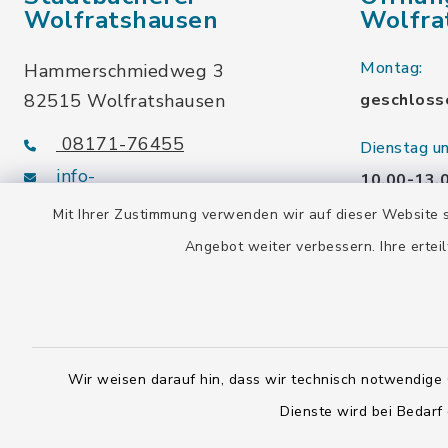
Wolfratshausen
Wolfra
Montag:
Hammerschmiedweg 3
82515 Wolfratshausen
geschloss
08171-76455
Dienstag u
info-
10.00-13.
buecherei@wolfratshausen.de
Mit Ihrer Zustimmung verwenden wir auf dieser Website s
Mittwoch:
Angebot weiter verbessern. Ihre erteil
10.00-13.
Stadtbücherei Waldram
15.00-19.
Kardinal-Wendel-Str. 96
Freitag:
82515 Wolfratshausen
10.00-18.
Wir weisen darauf hin, dass wir technisch notwendige 
08171-216677
Dienste wird bei Bedarf
info-
Samstag: