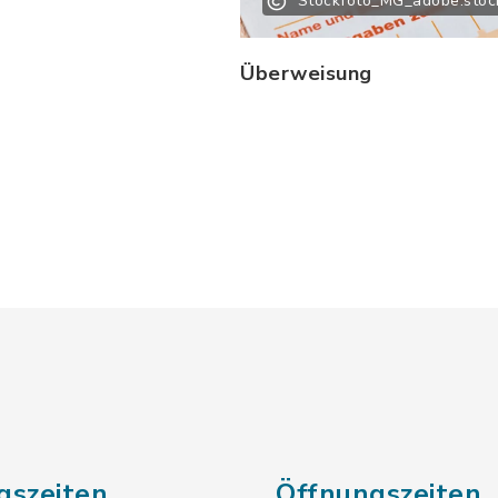
Stockfoto_MG_adobe.stoc
Überweisung
gszeiten
Öffnungszeiten