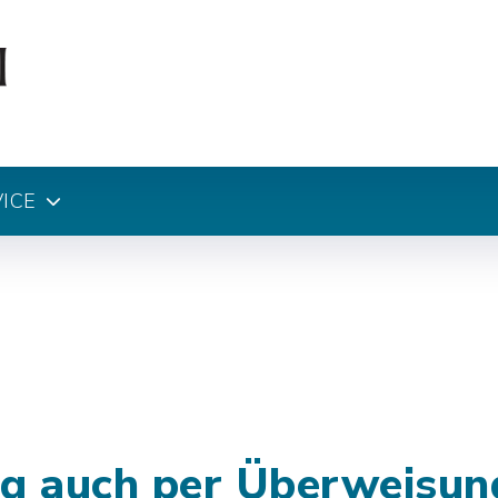
ICE
g auch per Überweisun