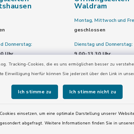
tshausen
Waldram
Montag, Mittwoch und Fre
en
geschlossen
nd Donnerstag:
Dienstag und Donnerstag:
00 Uhr
9.00-13.30 Uhr
og. Tracking-Cookies, die es uns ermöglichen besser zu versteh
16.00-18.00 Uhr
te Einwilligung hierfür können Sie jederzeit über den Link in uns
00 Uhr
Samstag:
00 Uhr
10.00-12.00 Uhr
Ich stimme zu
Ich stimme nicht zu
00 Uhr
Cookies einsetzen, um eine optimale Darstellung unserer Website
 gesondert abgefragt. Weitere Informationen finden Sie in unser