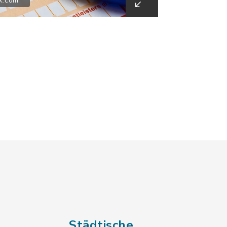
k.com
Städtische