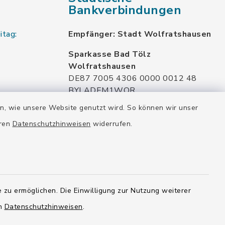
Bankverbindungen
itag:
Empfänger: Stadt Wolfratshausen
Sparkasse Bad Tölz
Wolfratshausen
DE87 7005 4306 0000 0012 48
BYLADEM1WOR
en, wie unsere Website genutzt wird. So können wir unser
VR Bank München Land eG
DE02 7016 6486 0005 7037 35
eren
Datenschutzhinweisen
widerrufen.
GENODEF1OHC
Raiffeisenbank Isar Loisachtal eG
DE92 7016 9543 0001 0005 00
GENODEF1HHS
 zu ermöglichen. Die Einwilligung zur Nutzung weiterer
HypoVereinsbank
en
Datenschutzhinweisen
.
DE20 7002 0270 3630 1010 09
HYVEDEMMXXX